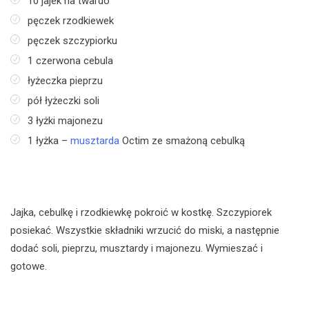
10 jajek na twardo
pęczek rzodkiewek
pęczek szczypiorku
1 czerwona cebula
łyżeczka pieprzu
pół łyżeczki soli
3 łyżki majonezu
1 łyżka –
musztarda
Octim ze smażoną cebulką
Jajka, cebulkę i rzodkiewkę pokroić w kostkę. Szczypiorek
posiekać. Wszystkie składniki wrzucić do miski, a następnie
dodać soli, pieprzu, musztardy i majonezu. Wymieszać i
gotowe.