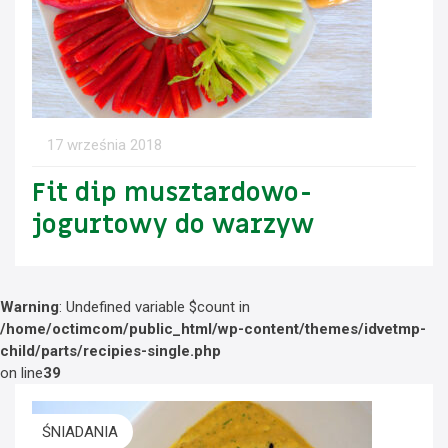
17 września 2018
Fit dip musztardowo-
jogurtowy do warzyw
Warning
: Undefined variable $count in
/home/octimcom/public_html/wp-content/themes/idvetmp-
child/parts/recipies-single.php
on line
39
ŚNIADANIA