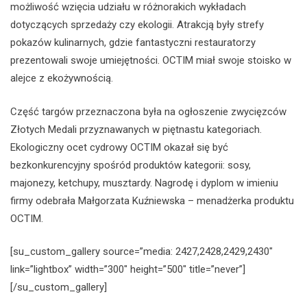
możliwość wzięcia udziału w różnorakich wykładach
dotyczących sprzedaży czy ekologii. Atrakcją były strefy
pokazów kulinarnych, gdzie fantastyczni restauratorzy
prezentowali swoje umiejętności. OCTIM miał swoje stoisko w
alejce z ekożywnością.
Część targów przeznaczona była na ogłoszenie zwycięzców
Złotych Medali przyznawanych w piętnastu kategoriach.
Ekologiczny ocet cydrowy OCTIM okazał się być
bezkonkurencyjny spośród produktów kategorii: sosy,
majonezy, ketchupy, musztardy. Nagrodę i dyplom w imieniu
firmy odebrała Małgorzata Kuźniewska – menadżerka produktu
OCTIM.
[su_custom_gallery source=”media: 2427,2428,2429,2430″
link=”lightbox” width=”300″ height=”500″ title=”never”]
[/su_custom_gallery]