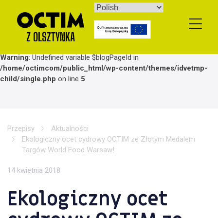
Skip
to
content
Warning
: Undefined variable $blogPageId in
/home/octimcom/public_html/wp-content/themes/idvetmp-
child/single.php
on line
5
Przepisy
Aktualności
Ekologiczny ocet cydrowy OCTIM ze Złotym Medalem
Targów World Food Warsaw!
14 kwietnia 2018
Ekologiczny ocet