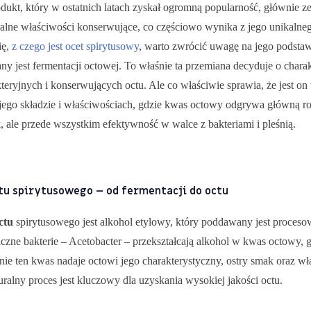
odukt, który w ostatnich latach zyskał ogromną popularność, głównie 
ralne właściwości konserwujące, co częściowo wynika z jego unikalneg
ię,
z czego jest ocet spirytusowy
, warto zwrócić uwagę na jego podsta
y jest fermentacji octowej. To właśnie ta przemiana decyduje o chara
teryjnych i konserwujących octu. Ale co właściwie sprawia, że jest on
jego składzie i właściwościach, gdzie kwas octowy odgrywa główną rol
 ale przede wszystkim efektywność w walce z bakteriami i pleśnią.
ctu spirytusowego – od fermentacji do octu
ctu
spirytusowego jest alkohol etylowy, który poddawany jest procesow
czne bakterie – Acetobacter – przekształcają alkohol w kwas octowy, 
nie ten kwas nadaje octowi jego charakterystyczny, ostry smak oraz wł
uralny proces jest kluczowy dla uzyskania wysokiej jakości octu.