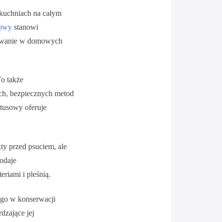
 kuchniach na całym
sowy
stanowi
osowanie w domowych
To także
ych, bezpiecznych metod
tusowy oferuje
ty przed psuciem, ale
dodaje
riami i pleśnią.
ego w konserwacji
dzające jej