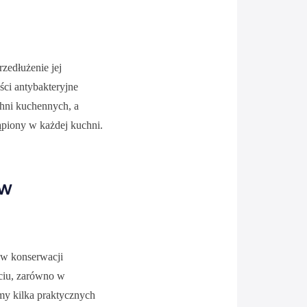
zedłużenie jej
ści antybakteryjne
hni kuchennych, a
ąpiony w każdej kuchni.
 w
 w konserwacji
yciu, zarówno w
my kilka praktycznych