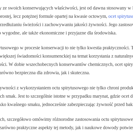
y ze swoich konserwujących właściwości, jest od dawna stosowany w
prostej, lecz potężnej formule opartej na kwasie octowym,
ocet spirytu
rzedłużaniu świeżości i zachowywaniu jakości żywności. Jego zast
o wygodne, ale także ekonomiczne i przyjazne dla środowiska.
tusowego w procesie konserwacji to nie tylko kwestia praktyczności. 
 większej świadomości konsumenckiej na temat korzystania z naturaln
ci. W dobie wszechobecnych konserwantów chemicznych, ocet spiry
 zarówno bezpieczna dla zdrowia, jak i skuteczna.
ywności z wykorzystaniem octu spirytusowego nie tylko chroni produk
h smak. Jest to szczególnie istotne w przypadku marynat, gdzie ocet 
ekko kwaśnego smaku, jednocześnie zabezpieczając żywność przed bakte
ach, szczegółowo omówimy różnorodne zastosowania octu spirytusow
 zarówno praktyczne aspekty tej metody, jak i naukowe dowody potwier