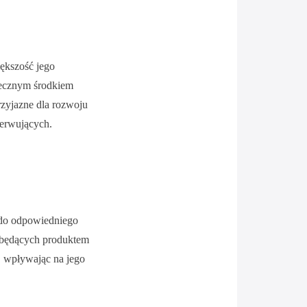
iększość jego
utecznym środkiem
zyjazne dla rozwoju
serwujących.
 do odpowiedniego
, będących produktem
, wpływając na jego