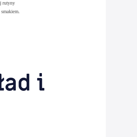
j rutyny
m smakiem.
ad i