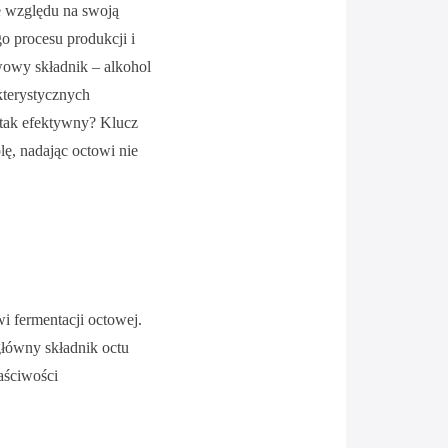
ze względu na swoją
o procesu produkcji i
wowy składnik – alkohol
kterystycznych
 tak efektywny? Klucz
ę, nadając octowi nie
i fermentacji octowej.
główny składnik octu
aściwości