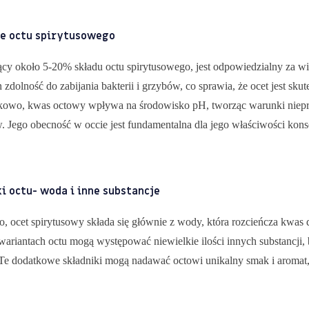
e octu spirytusowego
ący około 5-20% składu octu spirytusowego, jest odpowiedzialny za w
 zdolność do zabijania bakterii i grzybów, co sprawia, że ocet jest sk
owo, kwas octowy wpływa na środowisko pH, tworząc warunki niepr
 Jego obecność w occie jest fundamentalna dla jego właściwości kon
i octu- woda i inne substancje
 ocet spirytusowy składa się głównie z wody, która rozcieńcza kwas
 wariantach octu mogą występować niewielkie ilości innych substancji
Te dodatkowe składniki mogą nadawać octowi unikalny smak i aromat