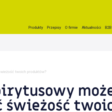
Produkty
Przepisy
O firmie
Aktualności
B2B
c_html/wp-content/themes/idvetmp-child/single.php
on line
5
świeżość twoich produktów?
spirytusowy moż
ć świeżość twoi