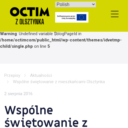
Skip
to
content
Warning
: Undefined variable $blogPageId in
/home/octimcom/public_html/wp-content/themes/idvetmp-
child/single.php
on line
5
Przepisy
Aktualności
Wspólne świętowanie z mieszkańcami Olsztynka
2 sierpnia 2016
Wspólne
świętowanie z