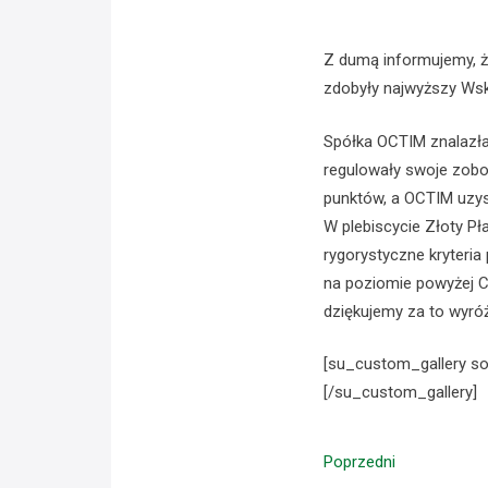
Z dumą informujemy, ż
zdobyły najwyższy Wska
Spółka OCTIM znalazła 
regulowały swoje zobo
punktów, a OCTIM uzys
W plebiscycie Złoty Pł
rygorystyczne kryteria
na poziomie powyżej C
dziękujemy za to wyró
[su_custom_gallery sour
[/su_custom_gallery]
Poprzedni