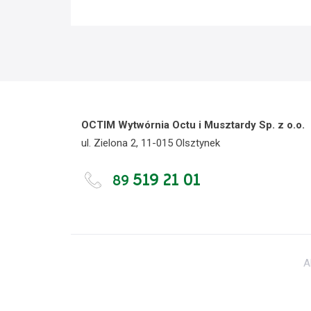
OCTIM Wytwórnia Octu i Musztardy Sp. z o.o.
ul. Zielona 2, 11-015 Olsztynek
519 21 01
89
A