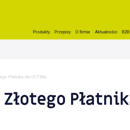
Produkty
Przepisy
O firmie
Aktualności
B2B
c_html/wp-content/themes/idvetmp-child/single.php
on line
5
tego Płatnika dla OCTIMu
 Złotego Płatnik