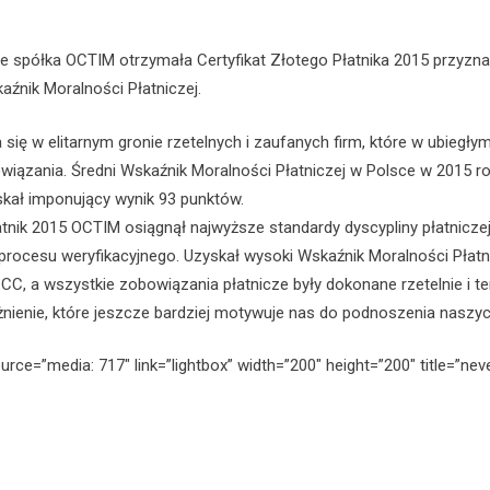
e spółka OCTIM otrzymała Certyfikat Złotego Płatnika 2015 przyzn
źnik Moralności Płatniczej.
się w elitarnym gronie rzetelnych i zaufanych firm, które w ubiegł
wiązania. Średni Wskaźnik Moralności Płatniczej w Polsce w 2015 r
kał imponujący wynik 93 punktów.
atnik 2015 OCTIM osiągnął najwyższe standardy dyscypliny płatniczej
 procesu weryfikacyjnego. Uzyskał wysoki Wskaźnik Moralności Płatni
CC, a wszystkie zobowiązania płatnicze były dokonane rzetelnie i 
żnienie, które jeszcze bardziej motywuje nas do podnoszenia naszy
ce=”media: 717″ link=”lightbox” width=”200″ height=”200″ title=”neve