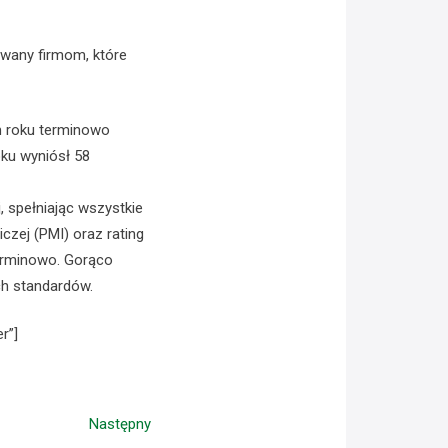
awany firmom, które
ym roku terminowo
oku wyniósł 58
, spełniając wszystkie
czej (PMI) oraz rating
terminowo. Gorąco
ch standardów.
r”]
Następny