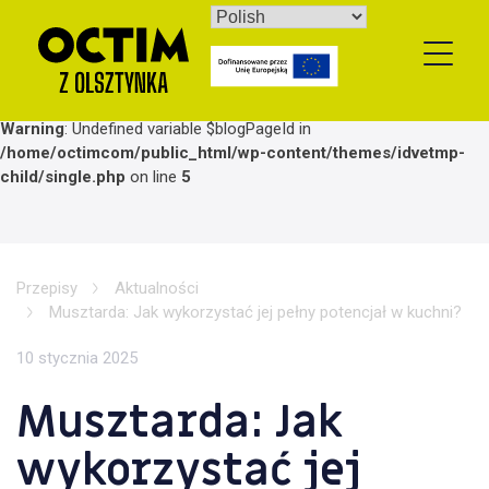
Skip
to
content
Warning
: Undefined variable $blogPageId in
/home/octimcom/public_html/wp-content/themes/idvetmp-
child/single.php
on line
5
Przepisy
Aktualności
Musztarda: Jak wykorzystać jej pełny potencjał w kuchni?
10 stycznia 2025
Musztarda: Jak
wykorzystać jej