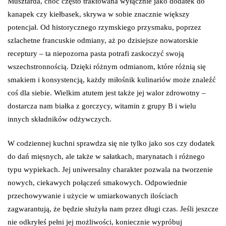
Musztarda, choć często traktowana wyłącznie jako dodatek do
kanapek czy kiełbasek, skrywa w sobie znacznie większy
potencjał. Od historycznego rzymskiego przysmaku, poprzez
szlachetne francuskie odmiany, aż po dzisiejsze nowatorskie
receptury – ta niepozorna pasta potrafi zaskoczyć swoją
wszechstronnością. Dzięki różnym odmianom, które różnią się
smakiem i konsystencją, każdy miłośnik kulinariów może znaleźć
coś dla siebie. Wielkim atutem jest także jej walor zdrowotny –
dostarcza nam białka z gorczycy, witamin z grupy B i wielu
innych składników odżywczych.
W codziennej kuchni sprawdza się nie tylko jako sos czy dodatek
do dań mięsnych, ale także w sałatkach, marynatach i różnego
typu wypiekach. Jej uniwersalny charakter pozwala na tworzenie
nowych, ciekawych połączeń smakowych. Odpowiednie
przechowywanie i użycie w umiarkowanych ilościach
zagwarantują, że będzie służyła nam przez długi czas. Jeśli jeszcze
nie odkryłeś pełni jej możliwości, koniecznie wypróbuj