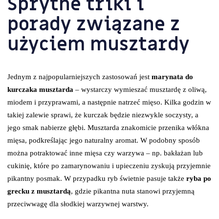
Sprytne triki i
porady związane z
użyciem musztardy
Jednym z najpopularniejszych zastosowań jest
marynata do
kurczaka musztarda
– wystarczy wymieszać musztardę z oliwą,
miodem i przyprawami, a następnie natrzeć mięso. Kilka godzin w
takiej zalewie sprawi, że kurczak będzie niezwykle soczysty, a
jego smak nabierze głębi. Musztarda znakomicie przenika włókna
mięsa, podkreślając jego naturalny aromat. W podobny sposób
można potraktować inne mięsa czy warzywa – np. bakłażan lub
cukinię, które po zamarynowaniu i upieczeniu zyskują przyjemnie
pikantny posmak. W przypadku ryb świetnie pasuje także
ryba po
grecku z musztardą
, gdzie pikantna nuta stanowi przyjemną
przeciwwagę dla słodkiej warzywnej warstwy.