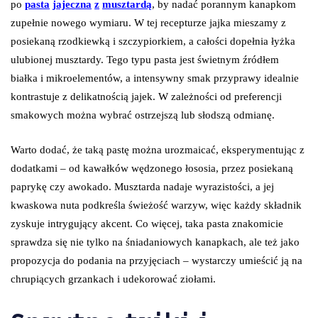
po
pasta
jajeczna
z
musztardą
, by nadać porannym kanapkom
zupełnie nowego wymiaru. W tej recepturze jajka mieszamy z
posiekaną rzodkiewką i szczypiorkiem, a całości dopełnia łyżka
ulubionej musztardy. Tego typu pasta jest świetnym źródłem
białka i mikroelementów, a intensywny smak przyprawy idealnie
kontrastuje z delikatnością jajek. W zależności od preferencji
smakowych można wybrać ostrzejszą lub słodszą odmianę.
Warto dodać, że taką pastę można urozmaicać, eksperymentując z
dodatkami – od kawałków wędzonego łososia, przez posiekaną
paprykę czy awokado. Musztarda nadaje wyrazistości, a jej
kwaskowa nuta podkreśla świeżość warzyw, więc każdy składnik
zyskuje intrygujący akcent. Co więcej, taka pasta znakomicie
sprawdza się nie tylko na śniadaniowych kanapkach, ale też jako
propozycja do podania na przyjęciach – wystarczy umieścić ją na
chrupiących grzankach i udekorować ziołami.