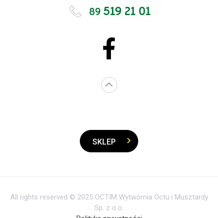
519 21 01
89
SKLEP
All rights reserved © 2025 OCTIM Wytwórnia Octu i Musztardy
Sp. z o.o.