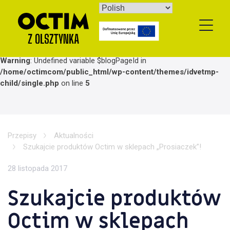
Skip
to
content
Warning
: Undefined variable $blogPageId in
/home/octimcom/public_html/wp-content/themes/idvetmp-
child/single.php
on line
5
Przepisy
Aktualności
Szukajcie produktów Octim w sklepach „Prosiaczek”!
28 listopada 2017
Szukajcie produktów
Octim w sklepach