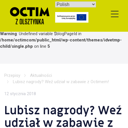
Skip
to
content
Warning
: Undefined variable $blogPageId in
/home/octimcom/public_html/wp-content/themes/idvetmp-
child/single.php
on line
5
Przepisy
Aktualności
Lubisz nagrody? Weź udział w zabawie z Octimem!
12 stycznia 2018
Lubisz nagrody? Weź
udział w zabawie z