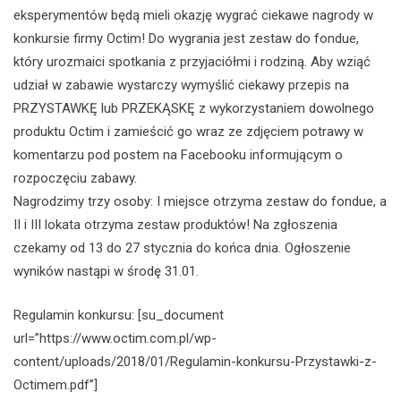
eksperymentów będą mieli okazję wygrać ciekawe nagrody w
konkursie firmy Octim! Do wygrania jest zestaw do fondue,
który urozmaici spotkania z przyjaciółmi i rodziną. Aby wziąć
udział w zabawie wystarczy wymyślić ciekawy przepis na
PRZYSTAWKĘ lub PRZEKĄSKĘ z wykorzystaniem dowolnego
produktu Octim i zamieścić go wraz ze zdjęciem potrawy w
komentarzu pod postem na Facebooku informującym o
rozpoczęciu zabawy.
Nagrodzimy trzy osoby: I miejsce otrzyma zestaw do fondue, a
II i III lokata otrzyma zestaw produktów! Na zgłoszenia
czekamy od 13 do 27 stycznia do końca dnia. Ogłoszenie
wyników nastąpi w środę 31.01.
Regulamin konkursu: [su_document
url=”https://www.octim.com.pl/wp-
content/uploads/2018/01/Regulamin-konkursu-Przystawki-z-
Octimem.pdf”]