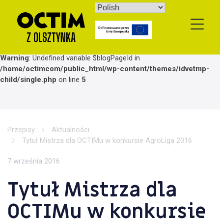
Skip
to
content
Warning
: Undefined variable $blogPageId in
/home/octimcom/public_html/wp-content/themes/idvetmp-
child/single.php
on line
5
Przepisy
Aktualności
Tytuł Mistrza dla OCTIMu w konkursie AgroLiga 2016
7 września 2016
Tytuł Mistrza dla
OCTIMu w konkursie