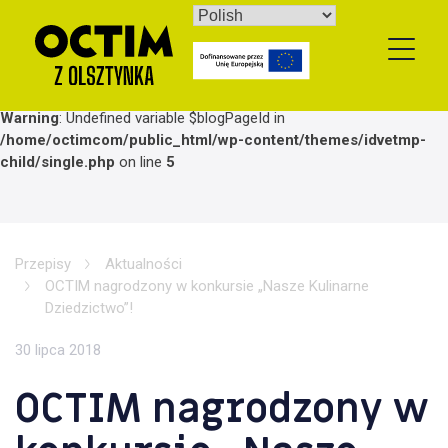
Skip
to
content
Warning
: Undefined variable $blogPageId in
/home/octimcom/public_html/wp-content/themes/idvetmp-
child/single.php
on line
5
Przepisy
Aktualności
OCTIM nagrodzony w konkursie „Nasze Kulinarne
Dziedzictwo”!
30 lipca 2018
OCTIM nagrodzony w