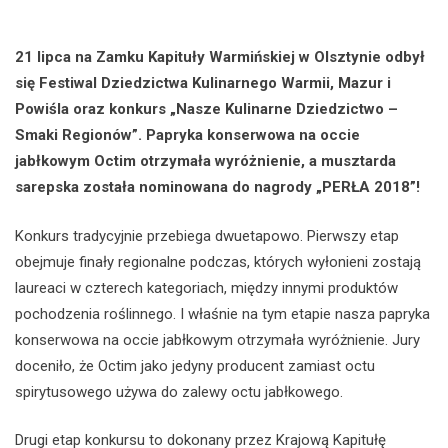
21 lipca na Zamku Kapituły Warmińskiej w Olsztynie odbył
się Festiwal Dziedzictwa Kulinarnego Warmii, Mazur i
Powiśla oraz konkurs „Nasze Kulinarne Dziedzictwo –
Smaki Regionów”. Papryka konserwowa na occie
jabłkowym Octim otrzymała wyróżnienie, a musztarda
sarepska została nominowana do nagrody „PERŁA 2018”!
Konkurs tradycyjnie przebiega dwuetapowo. Pierwszy etap
obejmuje finały regionalne podczas, których wyłonieni zostają
laureaci w czterech kategoriach, między innymi produktów
pochodzenia roślinnego. I właśnie na tym etapie nasza papryka
konserwowa na occie jabłkowym otrzymała wyróżnienie. Jury
doceniło, że Octim jako jedyny producent zamiast octu
spirytusowego używa do zalewy octu jabłkowego.
Drugi etap konkursu to dokonany przez Krajową Kapitułę